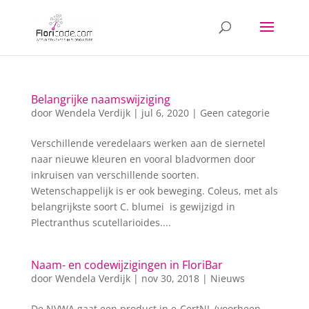
Belangrijke naamswijziging
door
Wendela Verdijk
|
jul 6, 2020
|
Geen categorie
Verschillende veredelaars werken aan de siernetel
naar nieuwe kleuren en vooral bladvormen door
inkruisen van verschillende soorten.
Wetenschappelijk is er ook beweging. Coleus, met als
belangrijkste soort C. blumei is gewijzigd in
Plectranthus scutellarioides....
Naam- en codewijzigingen in FloriBar
door
Wendela Verdijk
|
nov 30, 2018
|
Nieuws
De NVWA gaat een product in e-CertNL (voorheen